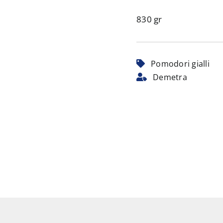
830 gr
Pomodori gialli
Demetra