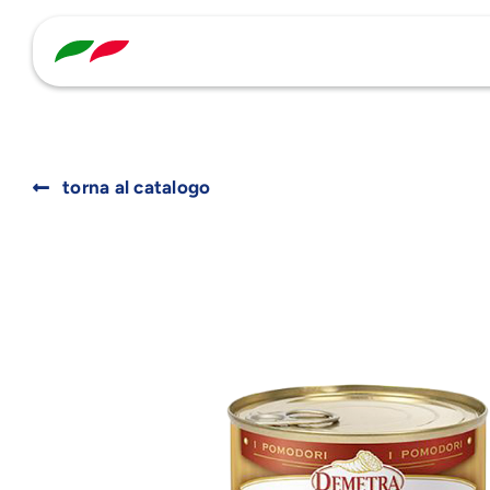
Skip
to
content
torna al catalogo
Search
for: