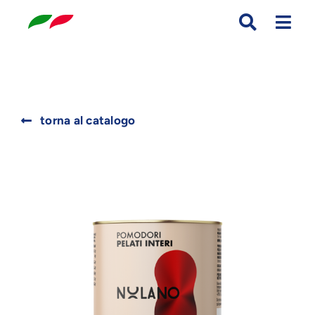
Skip
to
content
Search
torna al catalogo
for: