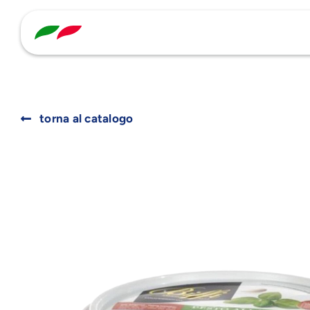
Skip
to
content
torna al catalogo
Search
for: