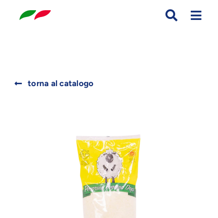
Skip
to
content
Search
torna al catalogo
for: