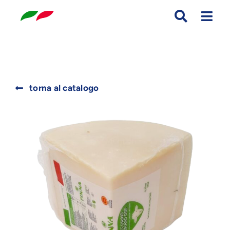
Skip
to
content
Search
torna al catalogo
for: