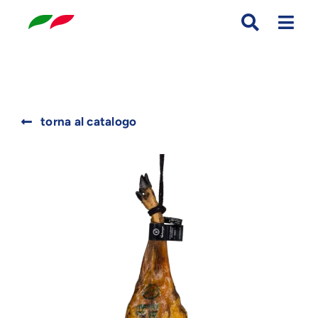
Skip
to
content
Search
torna al catalogo
for: