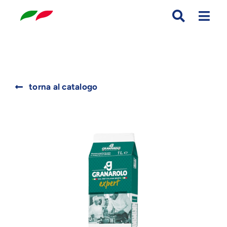
Skip
to
content
Search
torna al catalogo
for: