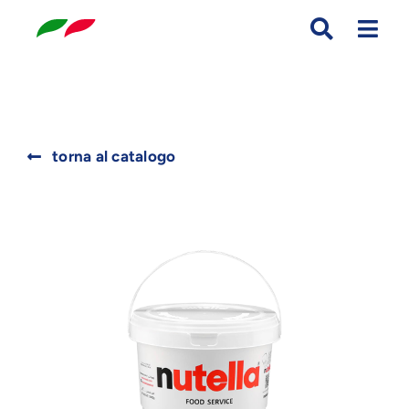
Skip
to
content
Search
torna al catalogo
for: