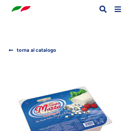
Skip
to
content
Search
torna al catalogo
for: