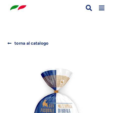
Skip
to
content
Search
torna al catalogo
for: