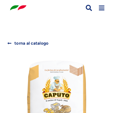
Skip
to
content
Search
torna al catalogo
for: