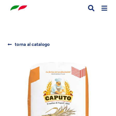
Skip
to
content
Search
torna al catalogo
for: