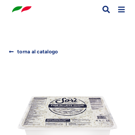
Skip
to
content
Search
torna al catalogo
for: