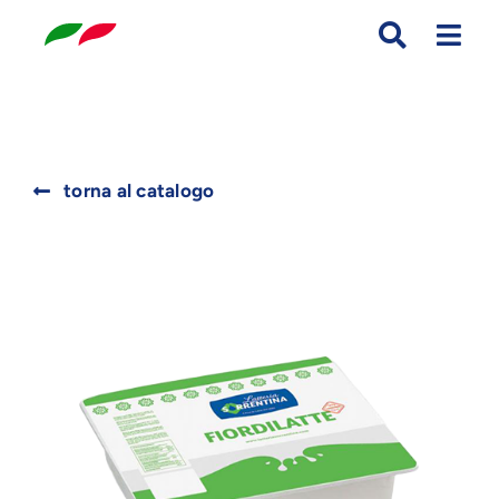
Skip
to
content
Search
torna al catalogo
for: