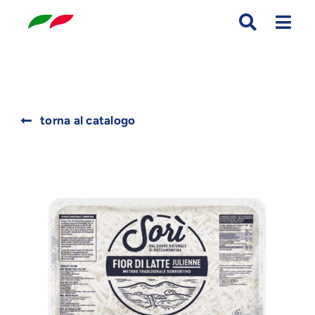
Skip
to
content
Search
torna al catalogo
for: