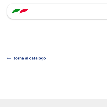
Skip
to
content
Search
for:
torna al catalogo