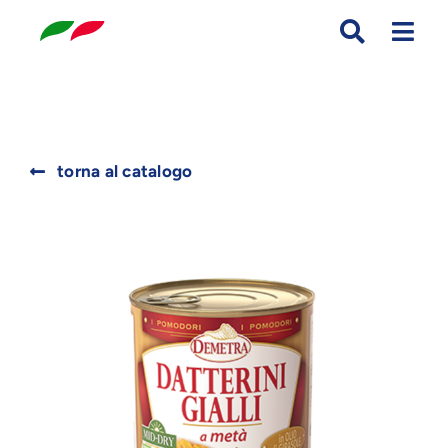
Skip
to
content
Search
torna al catalogo
for: