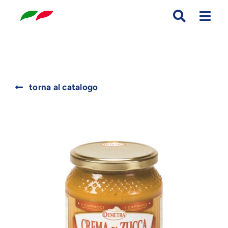
Skip
to
content
Search
torna al catalogo
for: