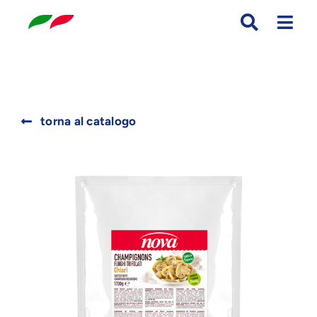
Skip
to
content
Search
torna al catalogo
for: