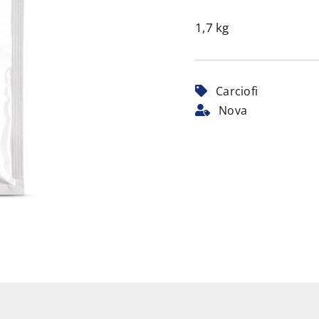
1,7 kg
Carciofi
Nova