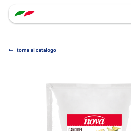
Skip
to
content
torna al catalogo
Search
for: