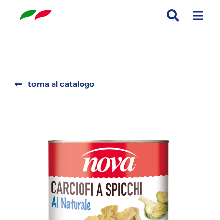
Skip
to
content
Search
torna al catalogo
for: