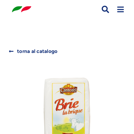
Skip
to
content
Search
torna al catalogo
for: