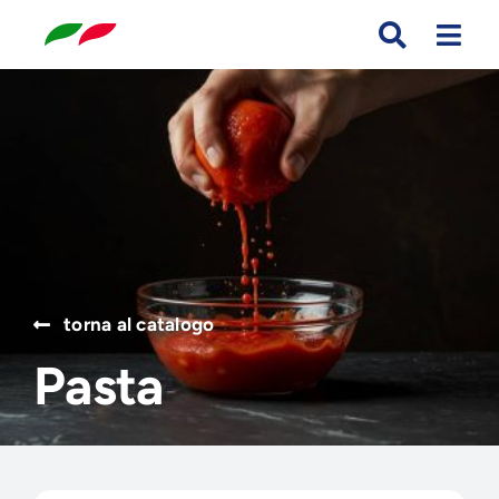
Skip
to
content
Search
for:
torna al catalogo
Pasta